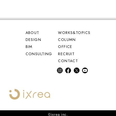
ABOUT
WORKS&TOPICS
DESIGN
COLUMN
BIM
OFFICE
CONSULTING
RECRUIT
CONTACT
inst
fac
Twi
Yo
agr
eb
tter
uT
am
oo
ub
k
e
©ixrea inc.