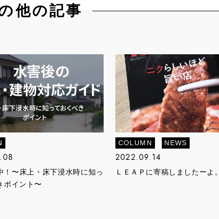
の他の記事
N
COLUMN
NEWS
.08
2022.09.14
中！〜床上・床下浸水時に知っ
ＬＥＡＰに寄稿しましたーよ
きポイント〜