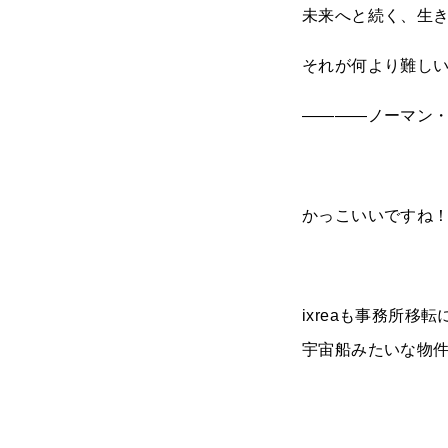
未来へと続く、生
それが何より難し
――――ノーマン
かっこいいですね
ixreaも事務所移
宇宙船みたいな物