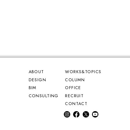
ABOUT
WORKS&TOPICS
DESIGN
COLUMN
BIM
OFFICE
CONSULTING
RECRUIT
CONTACT
inst
fac
Twi
Yo
agr
eb
tter
uT