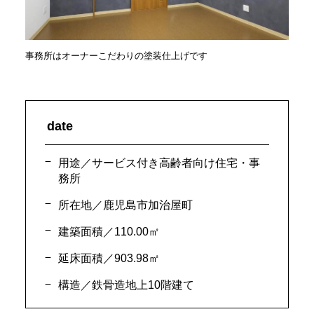
事務所はオーナーこだわりの塗装仕上げです
date
用途／サービス付き高齢者向け住宅・事
務所
所在地／鹿児島市加治屋町
建築面積／110.00㎡
延床面積／903.98㎡
構造／鉄骨造地上10階建て