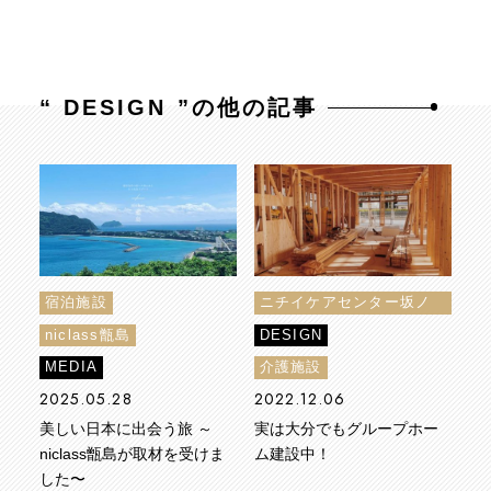
“
DESIGN
”の他の記事
宿泊施設
ニチイケアセンター坂ノ
市
niclass甑島
DESIGN
MEDIA
介護施設
2025.05.28
2022.12.06
美しい日本に出会う旅 ～
実は大分でもグループホー
niclass甑島が取材を受けま
ム建設中！
した〜