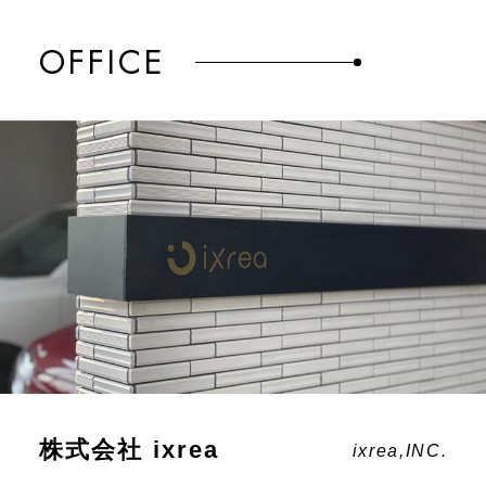
OFFICE
株式会社 ixrea
ixrea,INC.