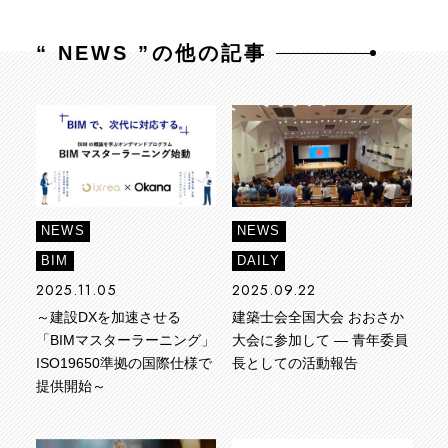
“
NEWS
”の他の記事
NEWS
NEWS
BIM
DAILY
2025.11.05
2025.09.22
～建設DXを加速させる
建築士会全国大会 おおさか
「BIMマスターラーニング」
大会に参加して ― 青年委員
ISO19650準拠の国際仕様で
長としての活動報告
提供開始～