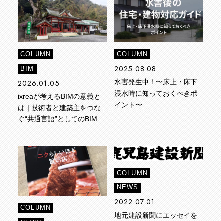
COLUMN
COLUMN
2025.08.08
BIM
2026.01.05
水害発生中！〜床上・床下
浸水時に知っておくべきポ
ixreaが考えるBIMの意義と
イント〜
は｜技術者と建築主をつな
ぐ“共通言語”としてのBIM
COLUMN
NEWS
2022.07.01
COLUMN
地元建設新聞にエッセイを