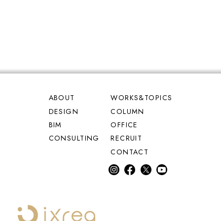
ABOUT
WORKS&TOPICS
DESIGN
COLUMN
BIM
OFFICE
CONSULTING
RECRUIT
CONTACT
inst
fac
Twi
Yo
agr
eb
tter
uT
am
oo
ub